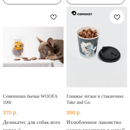
Семенники бычьи WOOFA
Говяжье легкое в стаканчике
100г
Take and Go
370
р.
350
р.
Деликатес для собак всех
Излюбленное лакомство
пород :)
наших хвостиков в новой