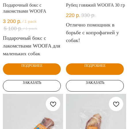
Подарочный бокс с
Рубец говяжий WOOFA 30 гр
лакомствами WOOFA
220
р.
330
р.
3 200
р.
/
1 pack
Отлично помощник в
5 100
р.
/
1 pack
борьбе с копрофагией у
Подарочный бокс с
собак!
лакомствами WOOFA для
маленьких собак
ПОДРОБНЕЕ
ПОДРОБНЕЕ
Я
ЛЮБЛЮ
ТЕБЯ!
+7 (985) 929-11-
ЗАКАЗАТЬ
ЗАКАЗАТЬ
Тел:
Каталог
32
Время работы:
Преимущества
ПН-ПТ: с 10:00 до 19:00
О компании
СБ-ВС: выходные
Контакты
Доставка и
Пользовательское соглашение
оплата
Журнал
Политика конфиденциальности