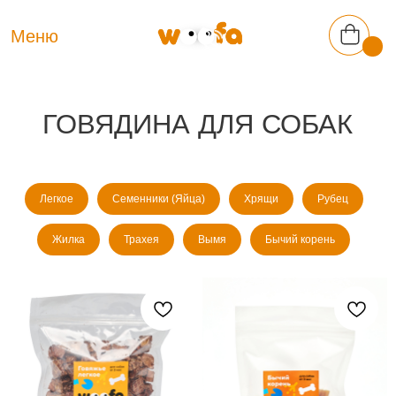
Меню
ГОВЯДИНА ДЛЯ СОБАК
Легкое
Семенники (Яйца)
Хрящи
Рубец
Жилка
Трахея
Вымя
Бычий корень